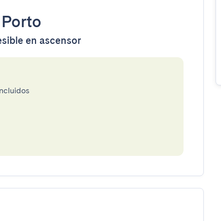
•
Porto
esible en ascensor
incluidos