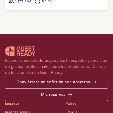
2
1
1
47 m²
Estancias encantadoras para los huéspedes y servicios 
de gestión profesionales para los propietarios. Disfruta 
de tu estancia con GuestReady.
Conviértete en anfitrión con nosotros
Mis reservas
Empresa
Países
Quiénes somos
Francia