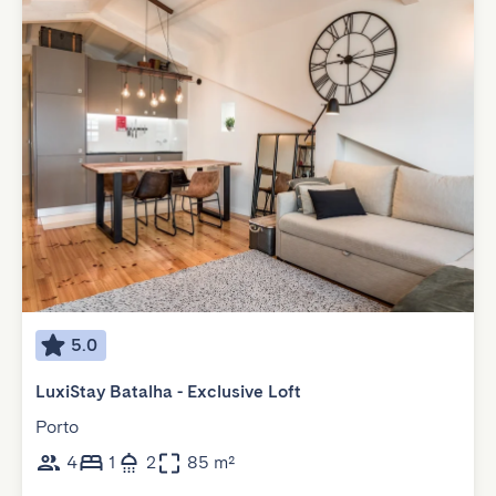
5.0
LuxiStay Batalha - Exclusive Loft
Porto
4
1
2
85 m²