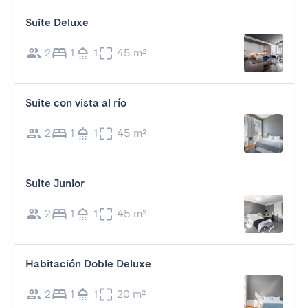
Suite Deluxe
2
1
1
45 m²
Suite con vista al río
2
1
1
45 m²
Suite Junior
2
1
1
45 m²
Habitación Doble Deluxe
2
1
1
20 m²