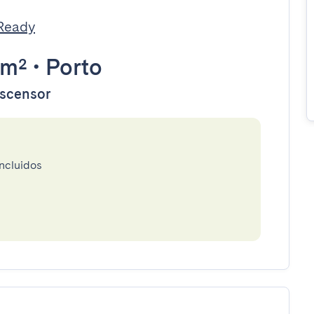
tReady
7m²
•
Porto
ascensor
incluidos