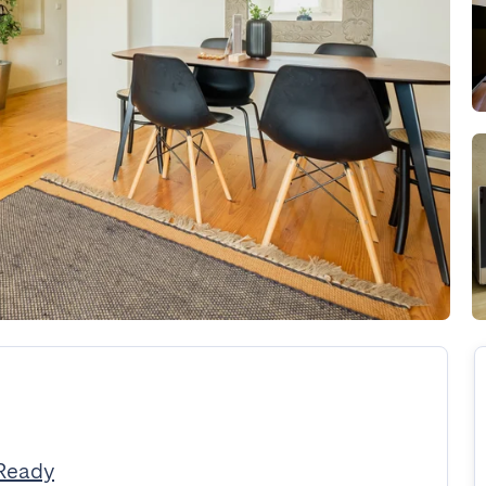
tReady