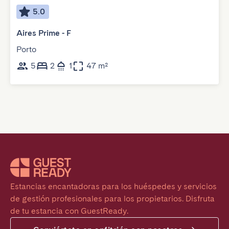
5.0
Aires Prime - F
Porto
5
2
1
47 m²
Estancias encantadoras para los huéspedes y servicios 
de gestión profesionales para los propietarios. Disfruta 
de tu estancia con GuestReady.