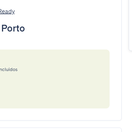
tReady
•
Porto
incluidos