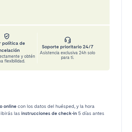
 política de
Soporte prioritario 24/7
ncelación
Asistencia exclusiva 24h solo
rectamente y obtén
para ti.
 flexibilidad.
o online
con los datos del huésped, y la hora
cibirás las
instrucciones de check-in
5 días antes