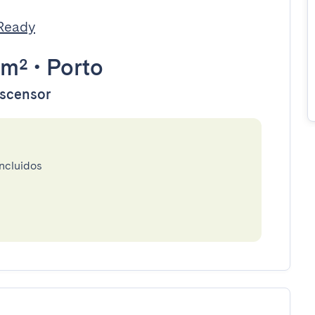
tReady
8m²
•
Porto
ascensor
incluidos