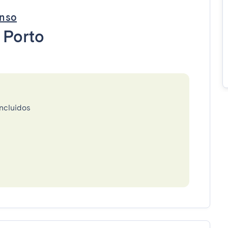
onso
•
Porto
incluidos