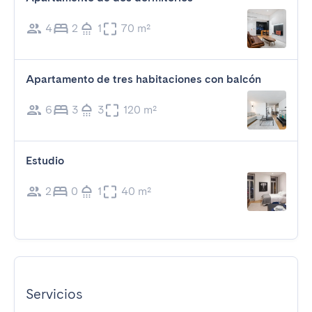
4
2
1
70 m²
Apartamento de tres habitaciones con balcón
6
3
3
120 m²
Estudio
2
0
1
40 m²
Servicios