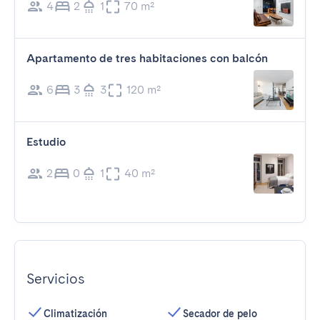
4
2
1
70 m²
Apartamento de tres habitaciones con balcón
6
3
3
120 m²
Estudio
2
0
1
40 m²
Servicios
Climatización
Secador de pelo