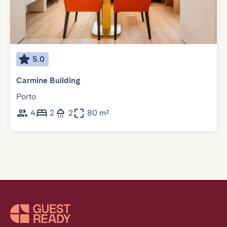
5.0
Carmine Building
Porto
4
2
2
80 m²