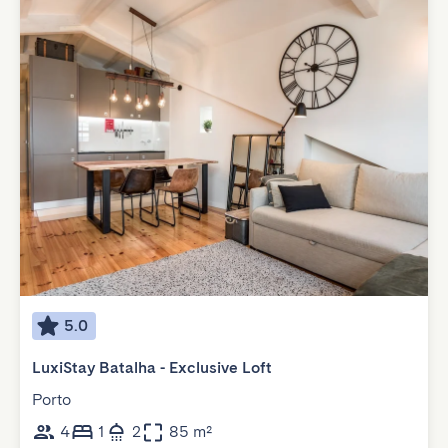
5.0
LuxiStay Batalha - Exclusive Loft
Porto
4
1
2
85 m²