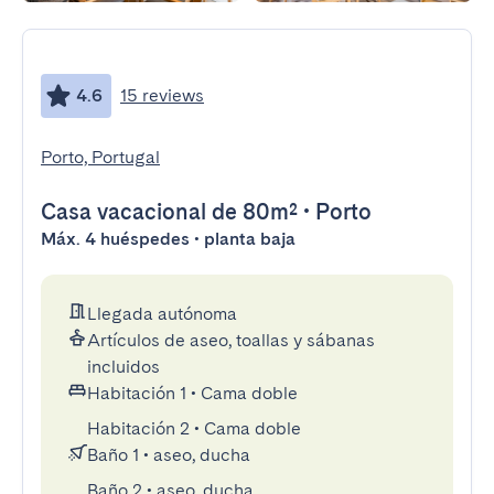
4.6
15 reviews
Porto, Portugal
Casa vacacional
de 80m²
•
Porto
Máx. 4 huéspedes • planta baja
Llegada autónoma
Artículos de aseo, toallas y sábanas
incluidos
Habitación 1
•
Cama doble
Habitación 2
•
Cama doble
Baño 1
•
aseo, ducha
Baño 2
•
aseo, ducha