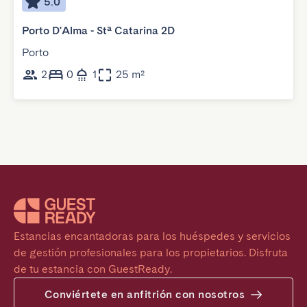
5.0
Porto D'Alma - Stª Catarina 2D
Porto
2
0
1
25 m²
Estancias encantadoras para los huéspedes y servicios 
de gestión profesionales para los propietarios. Disfruta 
de tu estancia con GuestReady.
Conviértete en anfitrión con nosotros