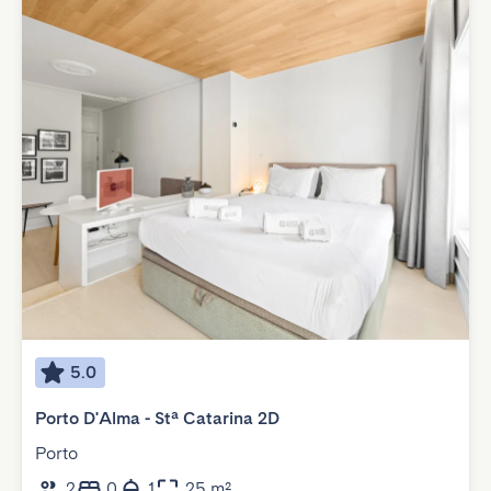
5.0
Porto D'Alma - Stª Catarina 2D
Porto
2
0
1
25 m²