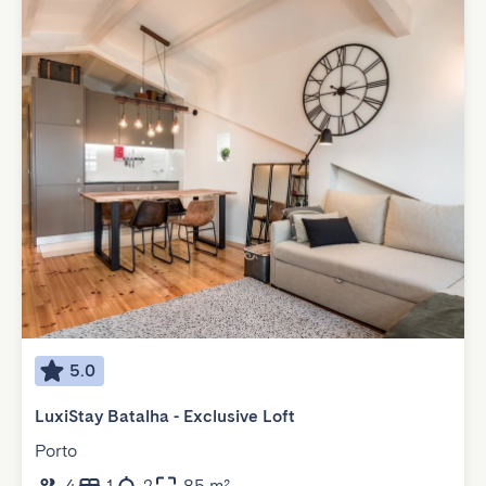
5.0
LuxiStay Batalha - Exclusive Loft
Porto
4
1
2
85 m²