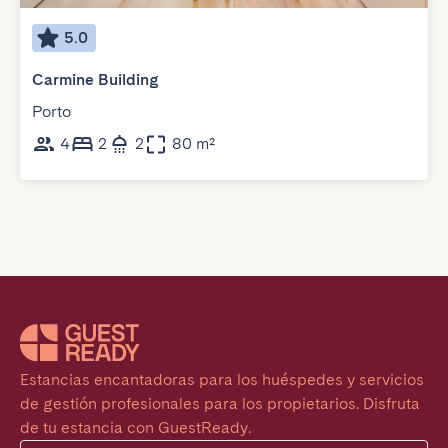
5.0
Carmine Building
Porto
4
2
2
80 m²
Estancias encantadoras para los huéspedes y servicios 
de gestión profesionales para los propietarios. Disfruta 
de tu estancia con GuestReady.