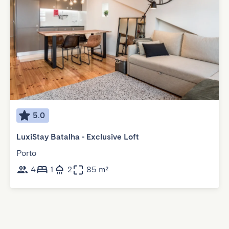
5.0
LuxiStay Batalha - Exclusive Loft
Porto
4
1
2
85 m²