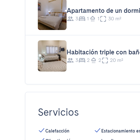
Apartamento de un dormi
3
1
1
30 m²
Habitación triple con bañ
3
2
2
20 m²
Servicios
Calefacción
Estacionamiento e