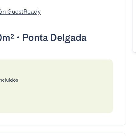
ión GuestReady
0m²
•
Ponta Delgada
incluidos