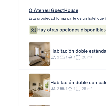
O Ateneu GuestHouse
Esta propiedad forma parte de un hotel que 
Hay otras opciones disponibles 
Habitación doble estánda
2
1
1
20 m²
Habitación doble con ba
2
1
1
25 m²