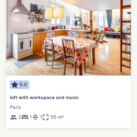
5.0
loft with workspace and music
Paris
2
1
1
55 m²