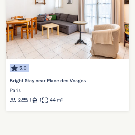
5.0
Bright Stay near Place des Vosges
Paris
2
1
1
44 m²