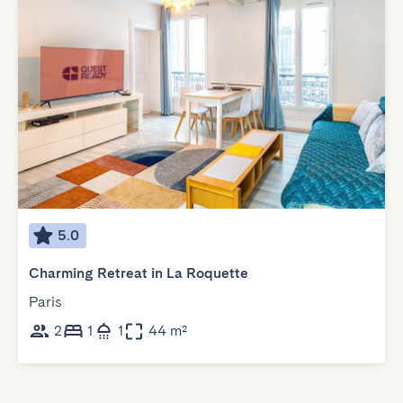
5.0
Charming Retreat in La Roquette
Paris
2
1
1
44 m²