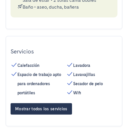
Sala de estar
•
2 sofás cama dobles
Baño
•
aseo, ducha, bañera
Servicios
Calefacción
Lavadora
Espacio de trabajo apto
Lavavajillas
para ordenadores
Secador de pelo
portátiles
Wifi
Mostrar todos los servicios