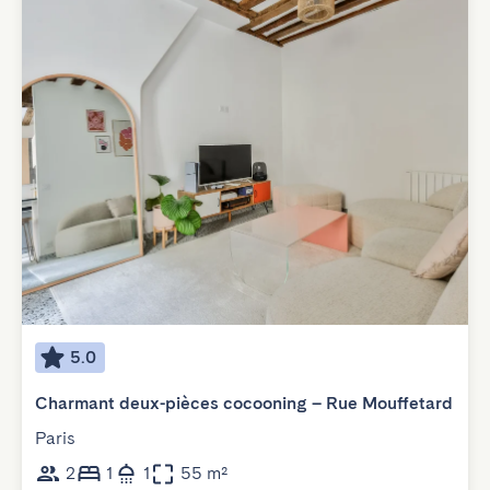
5.0
Charmant deux-pièces cocooning – Rue Mouffetard
Paris
2
1
1
55 m²