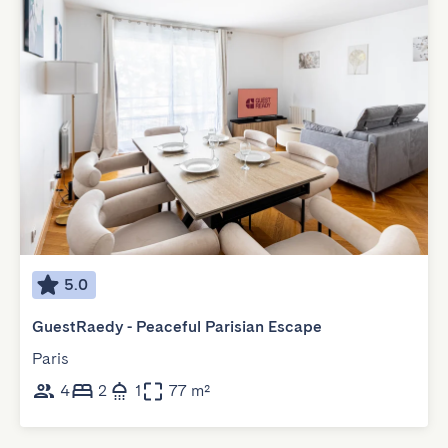
5.0
GuestRaedy - Peaceful Parisian Escape
Paris
4
2
1
77 m²