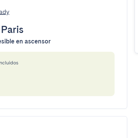
eady
•
Paris
esible en ascensor
incluidos