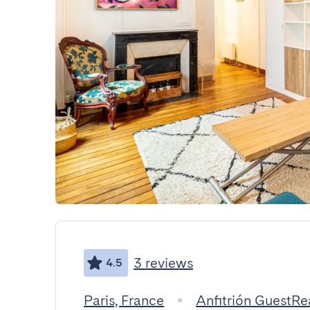
3 reviews
4.5
Paris, France
Anfitrión GuestR