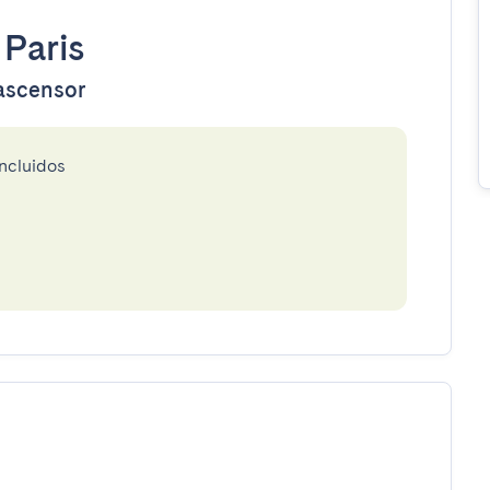
•
Paris
 ascensor
incluidos