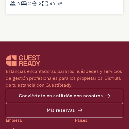
4
2
2
94 m²
Estancias encantadoras para los huéspedes y servicios 
de gestión profesionales para los propietarios. Disfruta 
de tu estancia con GuestReady.
Conviértete en anfitrión con nosotros
Mis reservas
Empresa
Países