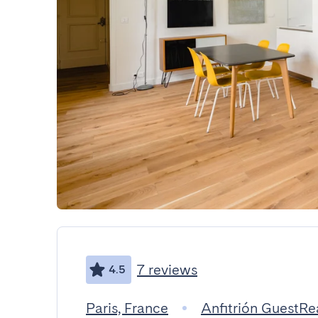
7 reviews
4.5
Paris, France
Anfitrión GuestR