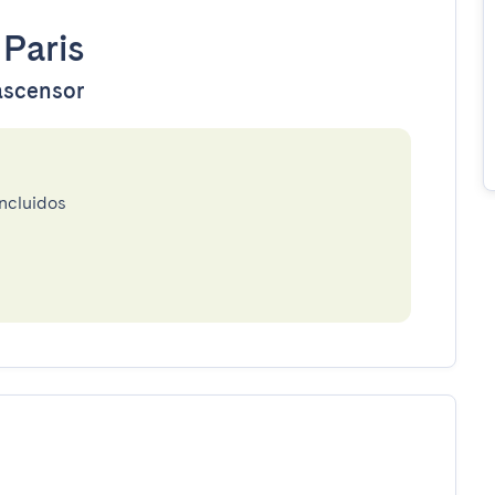
•
Paris
 ascensor
incluidos