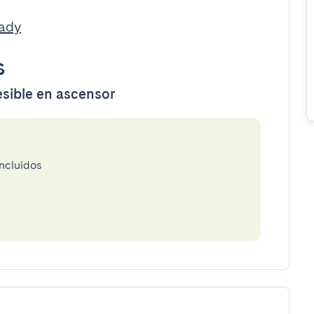
eady
s
esible en ascensor
incluidos