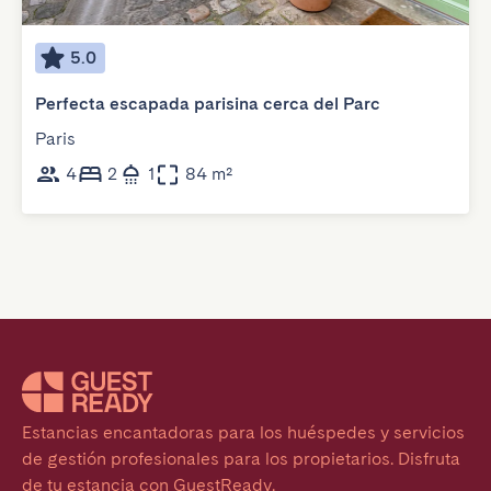
5.0
Perfecta escapada parisina cerca del Parc
Paris
4
2
1
84 m²
Estancias encantadoras para los huéspedes y servicios 
de gestión profesionales para los propietarios. Disfruta 
de tu estancia con GuestReady.