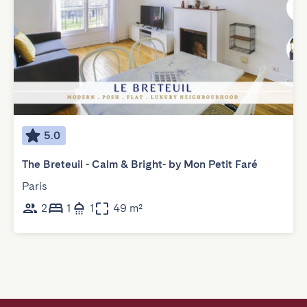
5.0
The Breteuil - Calm & Bright- by Mon Petit Faré
Paris
2
1
1
49 m²