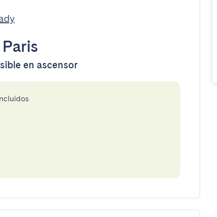
eady
•
Paris
esible en ascensor
incluidos