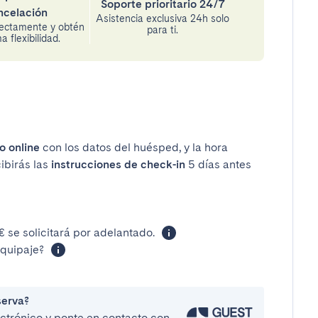
Soporte prioritario 24/7
ncelación
Asistencia exclusiva 24h solo
rectamente y obtén
para ti.
 flexibilidad.
o online
con los datos del huésped, y la hora
cibirás las
instrucciones de check-in
5 días antes
 se solicitará por adelantado.
equipaje?
serva?
lectrónico y ponte en contacto con