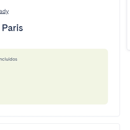
eady
•
Paris
incluidos