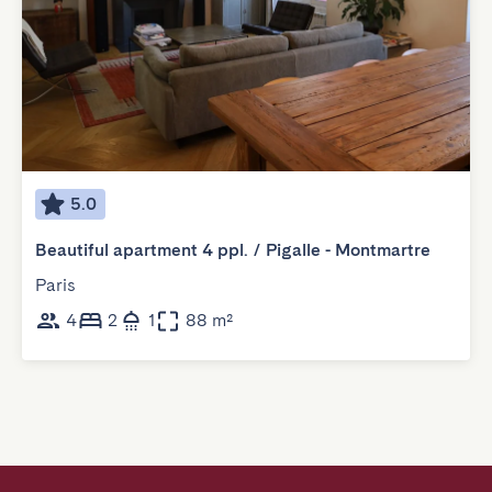
5.0
Beautiful apartment 4 ppl. / Pigalle - Montmartre
Paris
4
2
1
88 m²