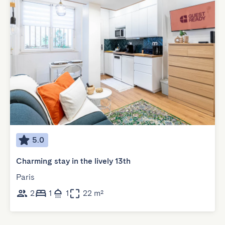
5.0
Charming stay in the lively 13th
Paris
2
1
1
22 m²