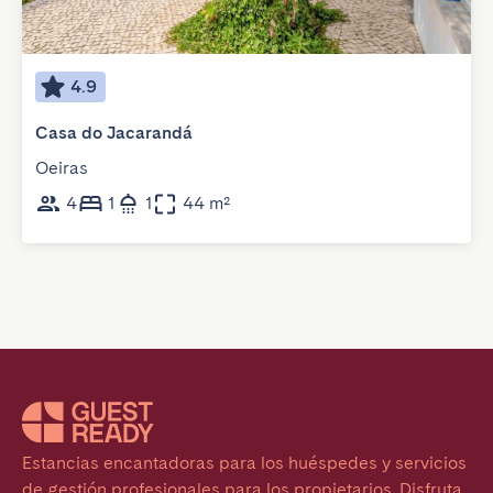
4.9
Casa do Jacarandá
Oeiras
4
1
1
44 m²
Estancias encantadoras para los huéspedes y servicios 
de gestión profesionales para los propietarios. Disfruta 