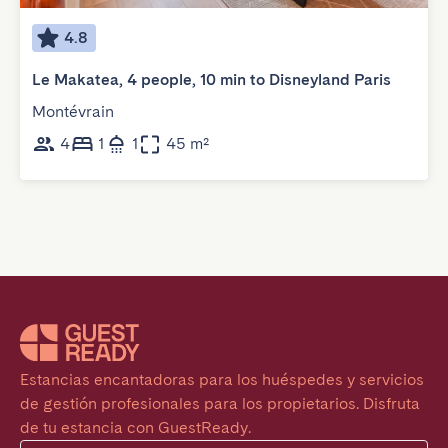
4.8
Le Makatea, 4 people, 10 min to Disneyland Paris
Montévrain
4
1
1
45 m²
Estancias encantadoras para los huéspedes y servicios 
de gestión profesionales para los propietarios. Disfruta 
de tu estancia con GuestReady.