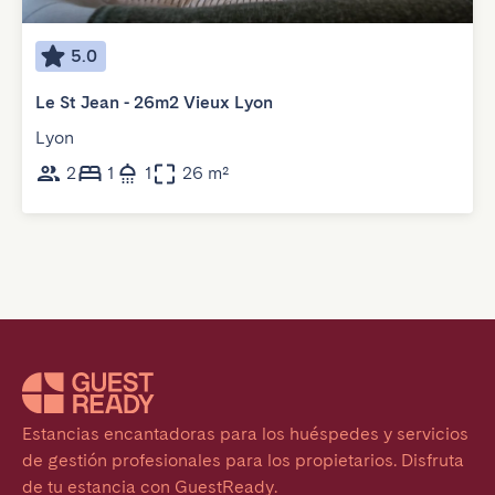
5.0
Le St Jean - 26m2 Vieux Lyon
Lyon
2
1
1
26 m²
Estancias encantadoras para los huéspedes y servicios 
de gestión profesionales para los propietarios. Disfruta 
de tu estancia con GuestReady.