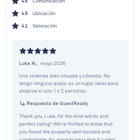
Comunicación
4.8
Ubicación
4.9
Valoración
4.1
Luke N.
,
mayo 2026
Una vivienda bien situada y cómoda. No 
tengo ninguna queja; es un lugar ideal para 
alojarse si sois 1 o 2 personas.
Respuesta de GuestReady
Thank you, Luke, for the kind words and
perfect rating! We're thrilled to know that
you found the property well-located and
comfortable. It's great to hear that it suited