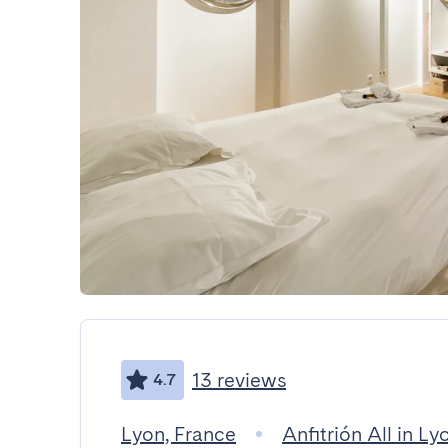
13 reviews
4.7
Lyon, France
Anfitrión All in Ly