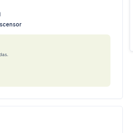
n
ascensor
das.