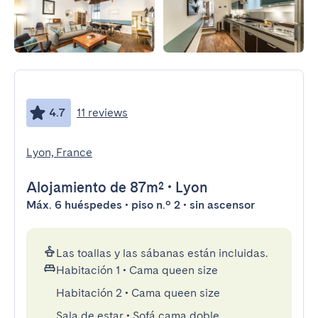
4.7
11 reviews
Lyon, France
Alojamiento
de 87m²
•
Lyon
Máx. 6 huéspedes • piso n.º 2 • sin ascensor
Las toallas y las sábanas están incluidas.
Habitación 1
•
Cama queen size
Habitación 2
•
Cama queen size
Sala de estar
•
Sofá cama doble