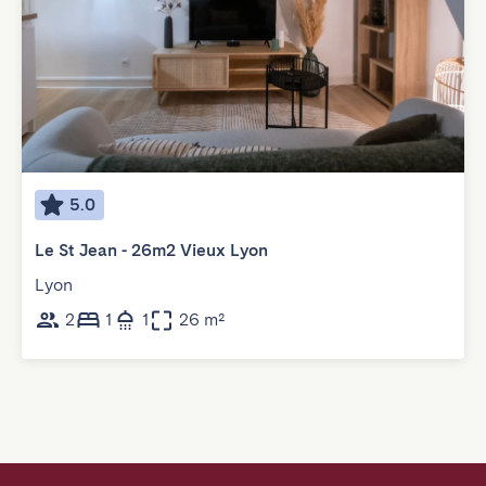
5.0
Le St Jean - 26m2 Vieux Lyon
Lyon
2
1
1
26 m²