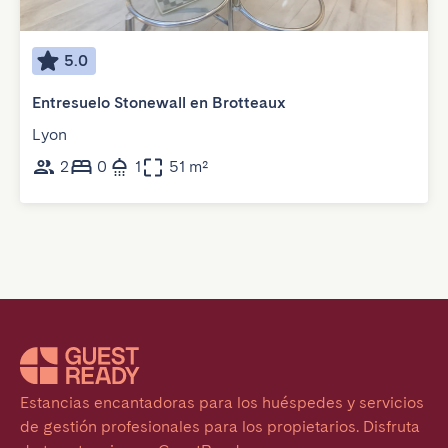
5.0
Entresuelo Stonewall en Brotteaux
Lyon
2
0
1
51 m²
Estancias encantadoras para los huéspedes y servicios 
de gestión profesionales para los propietarios. Disfruta 