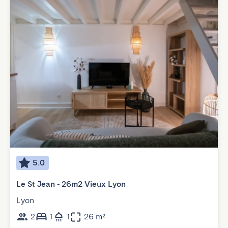
5.0
Le St Jean - 26m2 Vieux Lyon
Lyon
2
1
1
26 m²