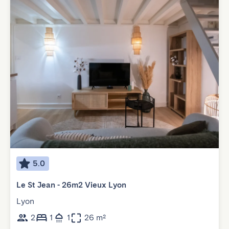
5.0
Le St Jean - 26m2 Vieux Lyon
Lyon
2
1
1
26 m²