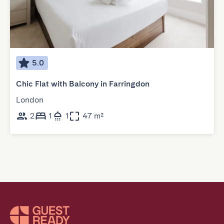
5.0
Chic Flat with Balcony in Farringdon
London
2
1
1
47 m²