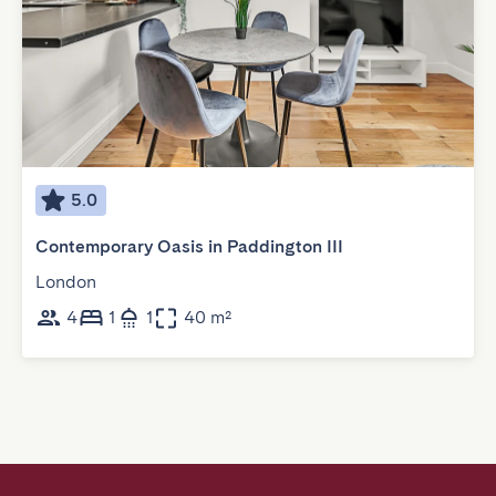
5.0
Contemporary Oasis in Paddington III
London
4
1
1
40 m²