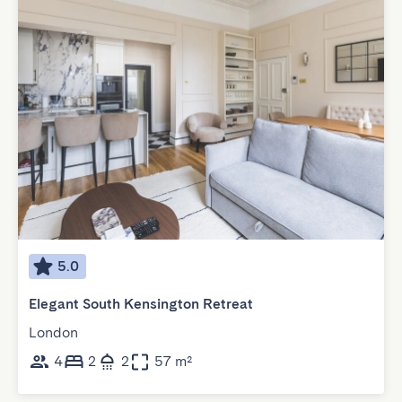
5.0
Elegant South Kensington Retreat
London
4
2
2
57 m²