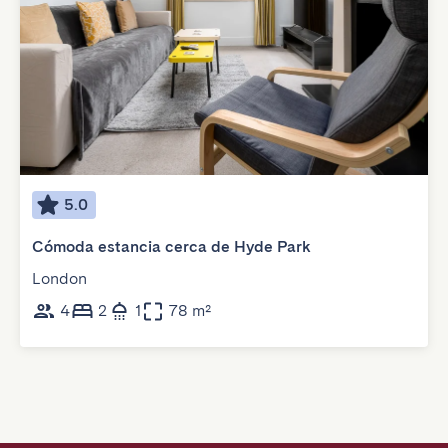
5.0
Cómoda estancia cerca de Hyde Park
London
4
2
1
78 m²