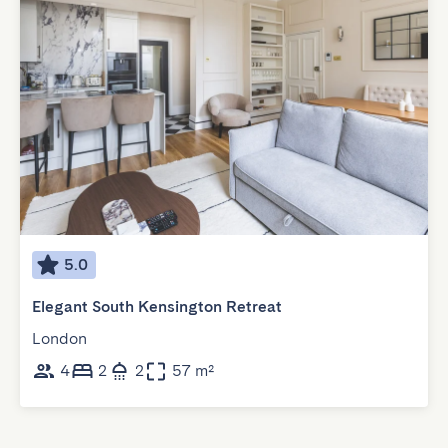
5.0
Elegant South Kensington Retreat
London
4
2
2
57 m²