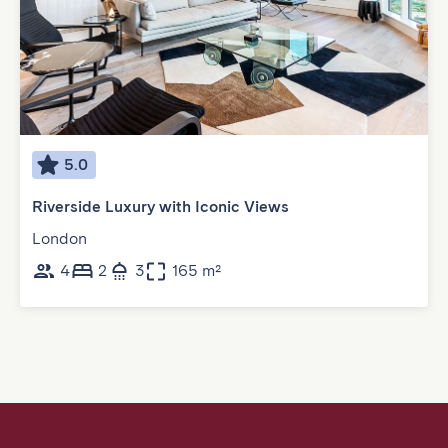
5.0
Riverside Luxury with Iconic Views
London
4
2
3
165 m²