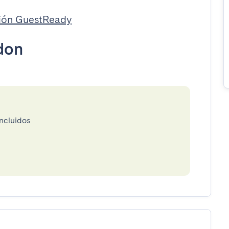
rión GuestReady
don
incluidos